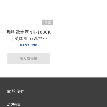
售完
咖啡電水壺NR-1000K
｜英國Strix溫控器
304不鏽鋼
NT$2,390
加入購物車
關於我們
品牌故事