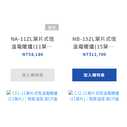
售完
NA-11ZL葉片式恆
NB-15ZL葉片式恆
溫電暖爐(11葉片)
溫電暖爐(15葉片)
｜德國原裝進口
限用220V｜德國原
NT$8,180
NT$12,700
裝進口｜附烘衣
架、送220V電暖器
加入購物車
加入購物車
專用延長線3.6m