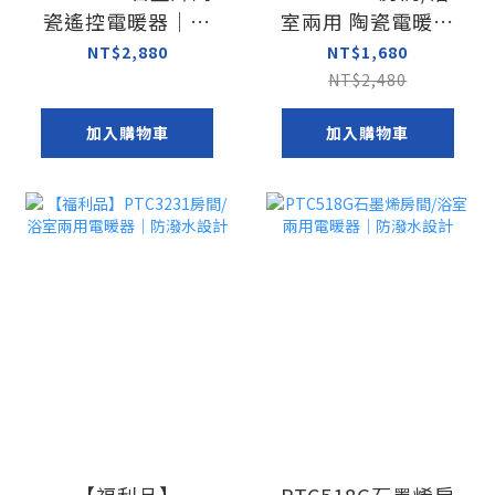
瓷遙控電暖器｜高
室兩用 陶瓷電暖器
效能DC馬達
｜電子式
NT$2,880
NT$1,680
NT$2,480
加入購物車
加入購物車