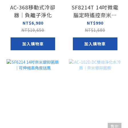
AC-368移動式冷卻
SF8214T 14吋微電
器｜負離子淨化
腦定時遙控奈米銀
抑菌扇
NT$6,980
NT$990
NT$10,650
NT$1,680
加入購物車
加入購物車
售完