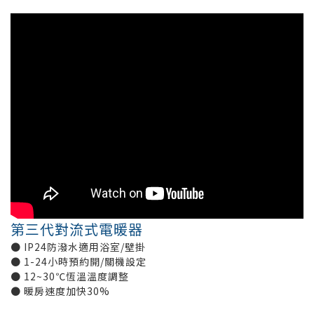
第三代對流式電暖器
● IP24防潑水適用浴室/壁掛
● 1-24小時預約開/關機設定
● 12~30℃恆溫溫度調整
● 暖房速度加快30%