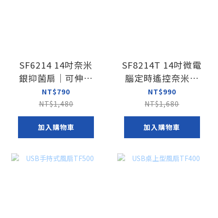
SF6214 14吋奈米
SF8214T 14吋微電
銀抑菌扇｜可伸縮
腦定時遙控奈米銀
高角度送風
抑菌扇
NT$790
NT$990
NT$1,480
NT$1,680
加入購物車
加入購物車