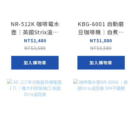
NR-512K 咖啡電水
KBG-6001 自動磨
壺｜英國Strix溫控
豆咖啡機｜自煮美
器 304不鏽鋼
式，天天省
NT$2,480
NT$1,880
NT$3,580
NT$3,580
加入購物車
加入購物車