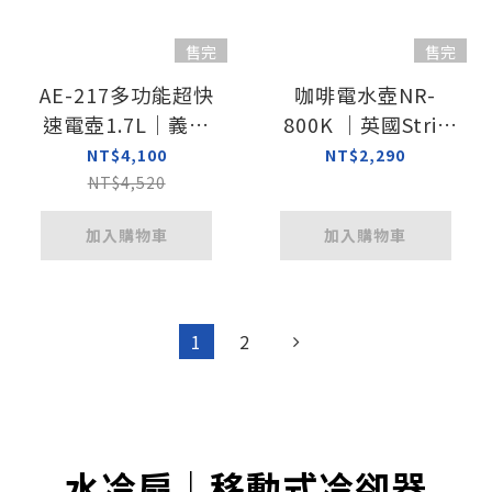
售完
售完
AE-217多功能超快
咖啡電水壺NR-
速電壺1.7L｜義大
800K ｜英國Strix
利原裝進口 英國
溫控器 304不鏽鋼
NT$4,100
NT$2,290
Strix溫控器
NT$4,520
加入購物車
加入購物車
1
2
水冷扇｜移動式冷卻器