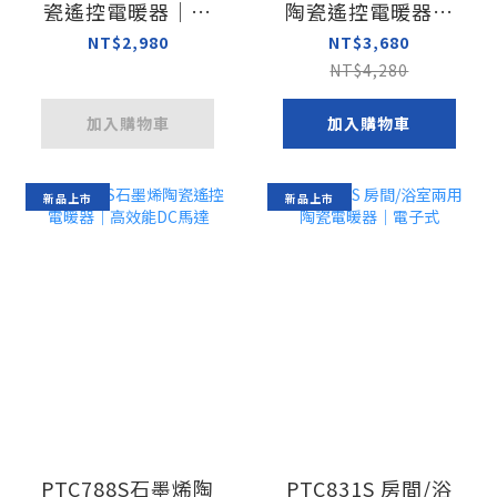
瓷遙控電暖器｜夢
陶瓷遙控電暖器｜
幻光感LED小夜燈
負離子功能｜防燙
NT$2,980
NT$3,680
設計
NT$4,280
加入購物車
加入購物車
新品上市
新品上市
PTC788S石墨烯陶
PTC831S 房間/浴