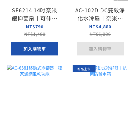
SF6214 14吋奈米
AC-102D DC雙效淨
銀抑菌扇｜可伸縮
化水冷扇｜奈米銀
高角度送風
抑菌扇
NT$790
NT$4,880
NT$1,480
NT$6,880
加入購物車
加入購物車
新品上市