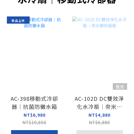
新品上市
售完
AC-398移動式冷卻
AC-102D DC雙效淨
器｜抗菌防黴水箱
化水冷扇｜奈米銀
抑菌扇
NT$6,980
NT$4,880
NT$10,650
NT$6,880