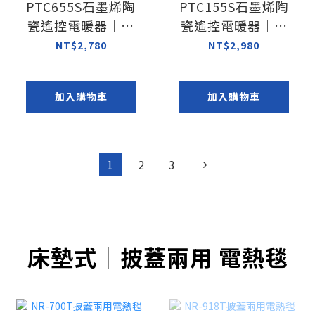
PTC655S石墨烯陶
PTC155S石墨烯陶
瓷遙控電暖器｜左
瓷遙控電暖器｜石
右擺頭 4種模式
墨烯導熱效能提升
NT$2,780
NT$2,980
20%
加入購物車
加入購物車
1
2
3
床墊式｜披蓋兩用 電熱毯