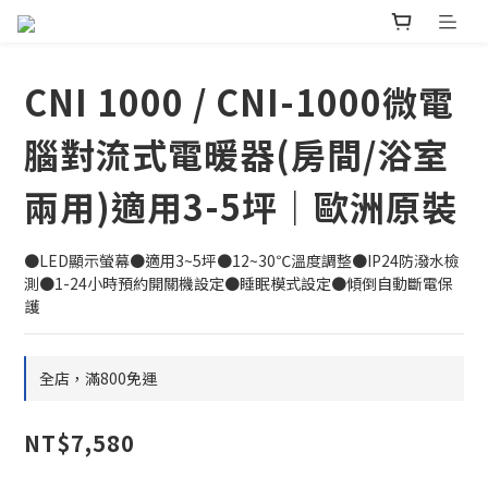
CNI 1000 / CNI-1000微電
腦對流式電暖器(房間/浴室
兩用)適用3-5坪｜歐洲原裝
●LED顯示螢幕●適用3~5坪●12~30℃溫度調整●IP24防潑水檢
測●1-24小時預約開關機設定●睡眠模式設定●傾倒自動斷電保
護
全店，滿800免運
NT$7,580