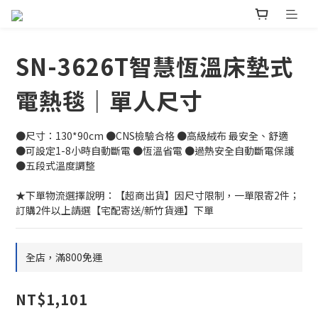
SN-3626T智慧恆溫床墊式
電熱毯｜單人尺寸
●尺寸：130*90cm ●CNS檢驗合格 ●高級絨布 最安全、舒適   
●可設定1-8小時自動斷電 ●恆溫省電 ●過熱安全自動斷電保護   
●五段式溫度調整
★下單物流選擇說明：【超商出貨】因尺寸限制，一單限寄2件；
訂購2件以上請選【宅配寄送/新竹貨運】下單
全店，滿800免運
NT$1,101