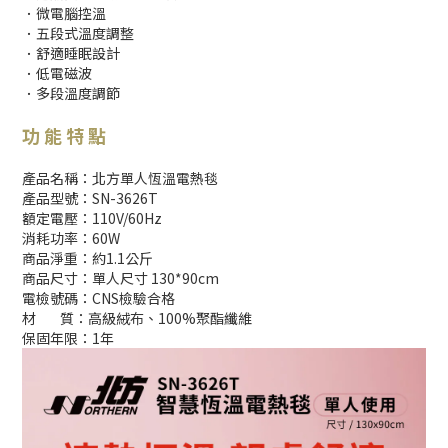
．微電腦控溫
．五段式溫度調整
．舒適睡眠設計
．低電磁波
．多段溫度調節
功 能 特 點
產品名稱：北方單人恆溫電熱毯
產品型號：SN-3626T
額定電壓：110V/60Hz
消耗功率：60W
商品淨重：約1.1公斤
商品尺寸：單人尺寸 130*90cm
電檢號碼：CNS檢驗合格
材 質：高級絨布、100%聚酯纖維
保固年限：1年