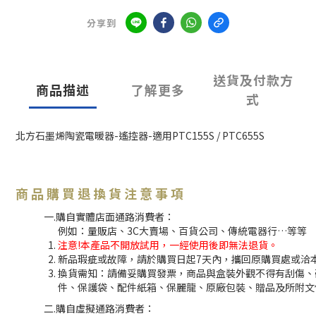
分享到
送貨及付款方
商品描述
了解更多
式
北方石墨烯陶瓷電暖器-遙控器-適用PTC155S / PTC655S
商 品 購 買 退 換 貨 注 意 事 項
一.購自實體店面通路消費者：
例如：量販店、3C大賣場、百貨公司、傳統電器行…等等
注意!本產品不開放試用，一經使用後即無法退貨。
新品瑕疵或故障，請於購買日起7天內，攜回原購買處或洽
換貨需知：請備妥購買發票，商品與盒裝外觀不得有刮傷、
件、保護袋、配件紙箱、保麗龍、原廠包裝、贈品及所附文
二.購自虛擬通路消費者：