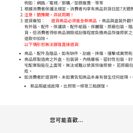
例如：網路／電視／郵購／型錄販賣…等等
根據消費者保護法規定，消費者均享有商品到貨日起7天猶
注意！猶豫期，非試用期！
退貨需知：
退貨商品必須是全新商品
，
商品與盒裝外觀
有外箱、配件、保護袋、配件紙箱、保麗龍、原廠包裝、贈
貨，但消費者得依商品損毀或刮傷程度負擔商品恢復原狀之
退款中扣除。
以下情形恕無法辦理直接退貨:
商品、配件及贈品，如有缺件、刮痕、摔傷、撞擊或異常耗
商品原製造商之外盒、包裝袋、內格層板、密封性包裝、封
宅配單黏貼在上面等，無法或難以使其恢復原貌。 若原廠
抵。
如消費者於退貨時，未如實告知商品本身有發生任何故障，
新品瑕疵或故障，比照第一條第三點辦理。
您可能喜歡...