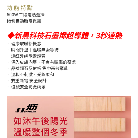
功 能 特 點
600W 二段電熱選擇
傾倒自動斷電保護
◆新黑科技石墨烯超導體，3秒速熱
．健康取暖新概念
．瞬間升溫｜溫暖無需等待
．遠紅外線碳素燈管
．深入皮膚內層，不會有曬傷的疑慮
．晶狀鑽石反射板 集中高效聚能
．溫和不刺激．光線柔和
．雙重斷電 安全設計
．植絨安全防燙網罩