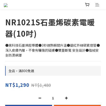
NR1021S石墨烯碳素電暖
器(10吋)
●黑科技石墨烯超導體●3秒速熱瞬間升溫●遠紅外線碳素燈管●
深入皮膚內層，不會有曬傷的疑慮●雙重斷電 安全設計●植絨安
全防燙網罩
全店，滿800免運
NT$1,290
NT$1,480