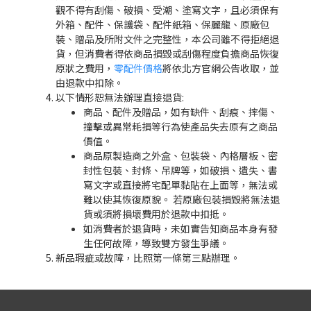
觀不得有刮傷、破損、受潮、塗寫文字，且必須保有
外箱、配件、保護袋、配件紙箱、保麗龍、原廠包
裝、贈品及所附文件之完整性，本公司雖不得拒絕退
貨，但消費者得依商品損毀或刮傷程度負擔商品恢復
原狀之費用，
零配件價格
將依北方官網公告收取，並
由退款中扣除。
以下情形恕無法辦理直接退貨:
商品、配件及贈品，如有缺件、刮痕、摔傷、
撞擊或異常耗損等行為使產品失去原有之商品
價值。
商品原製造商之外盒、包裝袋、內格層板、密
封性包裝、封條、吊牌等，如破損、遺失、書
寫文字或直接將宅配單黏貼在上面等，無法或
難以使其恢復原貌。 若原廠包裝損毀將無法退
貨或須將損壞費用於退款中扣抵。
如消費者於退貨時，未如實告知商品本身有發
生任何故障，導致雙方發生爭議。
新品瑕疵或故障，比照第一條第三點辦理。