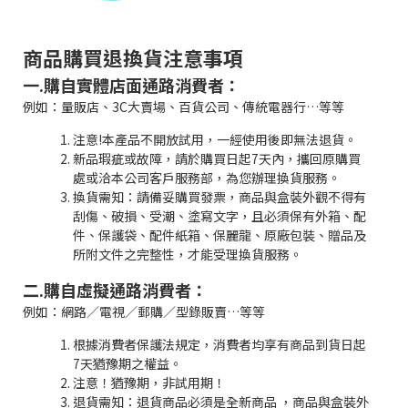
商品購買退換貨注意事項
一.購自實體店面通路消費者：
例如：量販店、3C大賣場、百貨公司、傳統電器行…等等
注意!本產品不開放試用，一經使用後即無法退貨。
新品瑕疵或故障，請於購買日起7天內，攜回原購買
處或洽本公司客戶服務部，為您辦理換貨服務。
換貨需知：請備妥購買發票，商品與盒裝外觀不得有
刮傷、破損、受潮、塗寫文字，且必須保有外箱、配
件、保護袋、配件紙箱、保麗龍、原廠包裝、贈品及
所附文件之完整性，才能受理換貨服務。
二.購自虛擬通路消費者：
例如：網路／電視／郵購／型錄販賣…等等
根據消費者保護法規定，消費者均享有商品到貨日起
7天猶豫期之權益。
注意！猶豫期，非試用期！
退貨需知：退貨商品必須是全新商品 ，商品與盒裝外